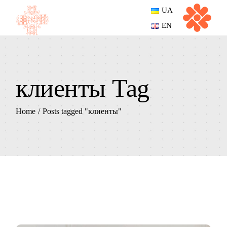
Skip
UA
to
the
EN
content
клиенты Tag
Home
Posts tagged "клиенты"