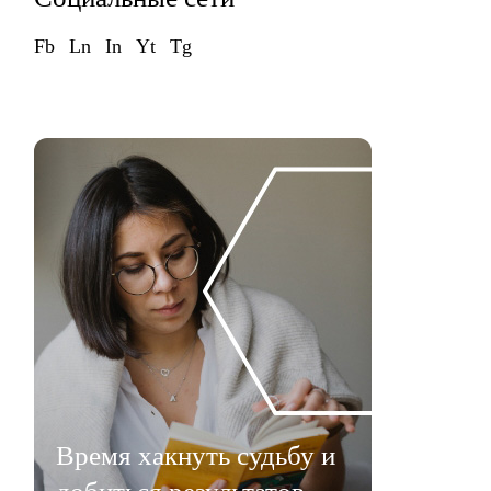
Fb
Ln
In
Yt
Tg
Время хакнуть судьбу и