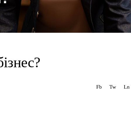
бізнес?
Fb
Tw
Ln