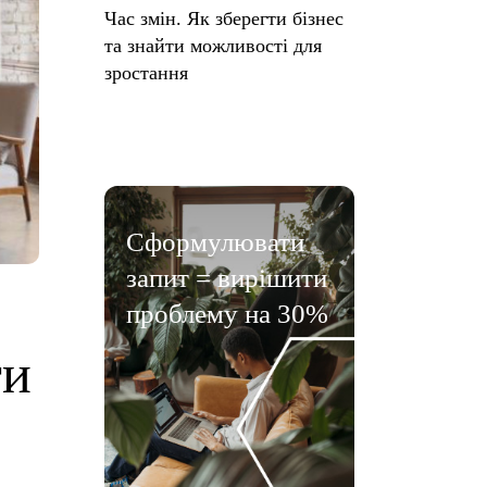
Час змін. Як зберегти бізнес
та знайти можливості для
зростання
Сформулювати
запит = вирішити
проблему на 30%
ти