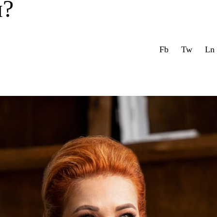
и?
Fb
Tw
Ln