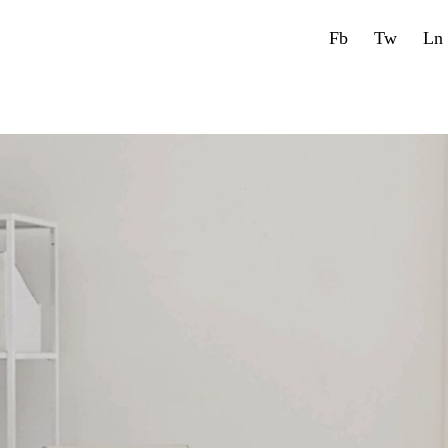
Fb
Tw
Ln