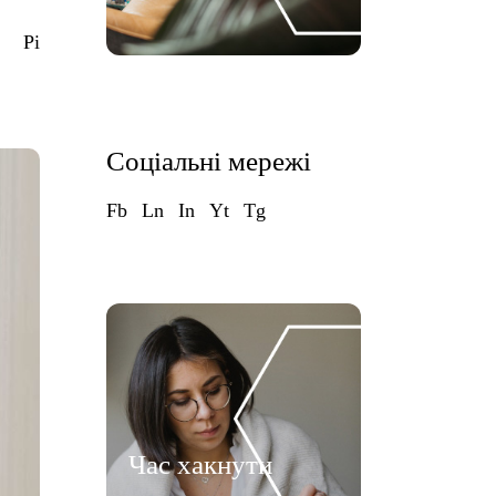
Pi
Соціальні мережі
Fb
Ln
In
Yt
Tg
Час хакнути