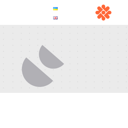
UA
Menu
EN