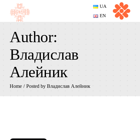
Skip
UA
to
the
EN
content
Author:
Владислав
Алейник
Home
Posted by Владислав Алейник